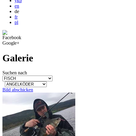
укр
en
de
fr
pl
Facebook
Google+
Galerie
Suchen nach
Bild abschicken