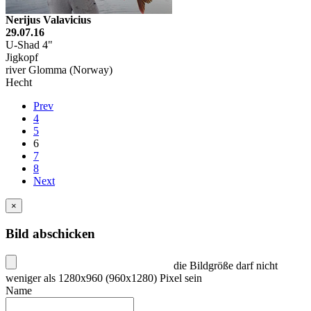
Nerijus Valavicius
29.07.16
U-Shad 4"
Jigkopf
river Glomma (Norway)
Hecht
Prev
4
5
6
7
8
Next
×
Bild abschicken
die Bildgröße darf nicht
weniger als 1280x960 (960x1280) Pixel sein
Name